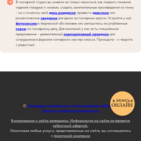
В гончарной студии вы можете не только научиться, как покрыть глиняное
изделие глазурью и эмалью, создать замечательные произведения из глины
- но и отметить свой
день рождения
, провести
девичник
или
романтическое
свидание
для двоих за гончарным кругом. Устройте у нас
фотосессию
в творческой обстановке или запишитесь на углубленные
курсы
по гончарному делу. Для компаний у нас есть специальное
предложение - увлекательный
корпоративный праздник
для
сотрудников в формате гончарного мастер-класса. Приходите - и творите
с радостью!
©
Гончарные мастерские и студии керамики в Москве
Техника и правила безопасности
Копирование с сайта запрещено. Информация на сайте не является
публичной офертой.
Оплачивая любые услуги, представленные на сайте, вы соглашаетесь
с
политикой компании