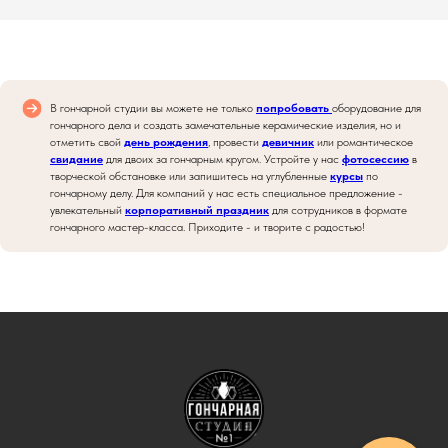
В гончарной студии вы можете не только
попробовать
оборудование для
гончарного дела и создать замечательные керамические изделия, но и
отметить свой
день рождения
, провести
девичник
или романтическое
свидание
для двоих за гончарным кругом. Устройте у нас
фотосессию
в
творческой обстановке или запишитесь на углубленные
курсы
по
гончарному делу. Для компаний у нас есть специальное предложение -
увлекательный
корпоративный праздник
для сотрудников в формате
гончарного мастер-класса. Приходите - и творите с радостью!